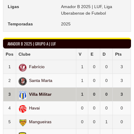
Ligas
Amador B 2025 | LUF, Liga
Uberabense de Futebol
Temporadas
2025
AMADOR B 2025 | GRUPO A | LUF
Pos
Clube
V
E
D
Pts
1
Fabrício
1
0
0
3
2
Santa Marta
1
0
0
3
3
Villa Militar
1
0
0
3
4
Havai
0
0
0
0
5
Mangueiras
0
0
1
0