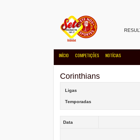
Skip
to
content
RESUL
INÍCIO
COMPETIÇÕES
NOTÍCIAS
Corinthians
Ligas
Temporadas
Data