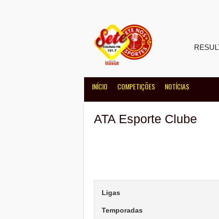
Skip
to
content
RESUL
INÍCIO
COMPETIÇÕES
NOTÍCIAS
ATA Esporte Clube
Ligas
Temporadas