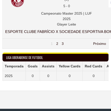
5
-
0
Campeonato Master 2025 | LUF
2025
Glayer Leite
ESPORTE CLUBE FABRÍCIO X SOCIEDADE ESPORTIVA BO
1
2
3
Próximo
LIGA UBERABENSE DE FUTEBOL
Temporada
Goals
Assists
Yellow Cards
Red Cards
Ap
2025
0
0
0
0