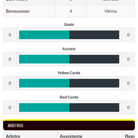
Bonsucesso
4
Vitória
Goals
0
0
Assists
0
0
Yellow Cards
0
0
Red Cards
0
0
ARBITROS
Arbitro
Assistente
Repre