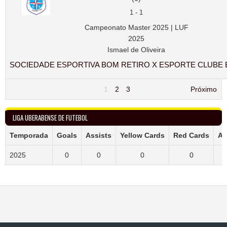
1
-
1
Campeonato Master 2025 | LUF
2025
Ismael de Oliveira
SOCIEDADE ESPORTIVA BOM RETIRO X ESPORTE CLUBE B
1
2
3
Próximo
LIGA UBERABENSE DE FUTEBOL
Temporada
Goals
Assists
Yellow Cards
Red Cards
Ap
2025
0
0
0
0