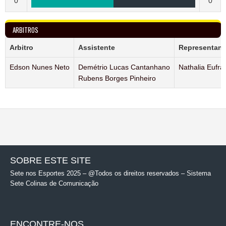
0
0
ARBITROS
Arbitro
Assistente
Representant
Edson Nunes Neto
Demétrio Lucas Cantanhano
Nathalia Eufrá
Rubens Borges Pinheiro
SOBRE ESTE SITE
Sete nos Esportes 2025 – @Todos os direitos reservados – Sistema
Sete Colinas de Comunicação
ENCONTRE-NOS