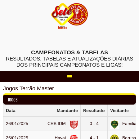
Skip
to
content
CAMPEONATOS & TABELAS
RESULTADOS, TABELAS E ATUALIZAÇÕES DIÁRIAS
DOS PRINCIPAIS CAMPEONATOS E LIGAS!
Jogos Terrão Master
JOGOS
Data
Mandante
Resultado
Visitante
26/01/2025
CRB IDM
0 - 4
Familia
26/01/2025
Havai
4 - 1
Borussi