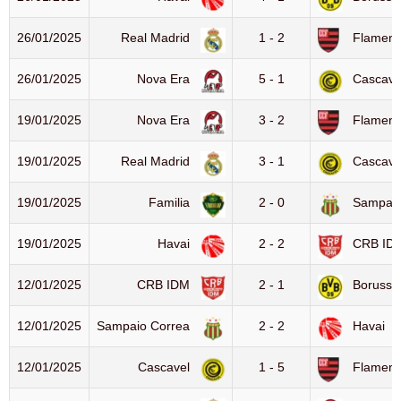
26/01/2025
Real Madrid
1 - 2
Flamen
26/01/2025
Nova Era
5 - 1
Cascave
19/01/2025
Nova Era
3 - 2
Flamen
19/01/2025
Real Madrid
3 - 1
Cascave
19/01/2025
Familia
2 - 0
Sampaio
19/01/2025
Havai
2 - 2
CRB ID
12/01/2025
CRB IDM
2 - 1
Borussi
12/01/2025
Sampaio Correa
2 - 2
Havai
12/01/2025
Cascavel
1 - 5
Flamen