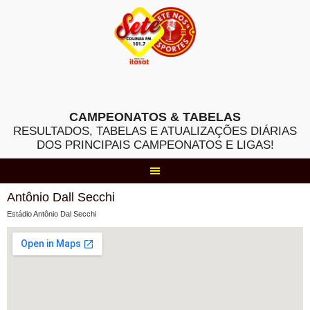
Skip
to
content
CAMPEONATOS & TABELAS
RESULTADOS, TABELAS E ATUALIZAÇÕES DIÁRIAS
DOS PRINCIPAIS CAMPEONATOS E LIGAS!
Antônio Dall Secchi
Estádio Antônio Dal Secchi