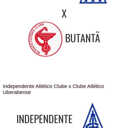
X
BUTANTÃ
Independente Atlético Clube x Clube Atlético
Uberabense
INDEPENDENTE