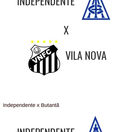
INDEPENDENTE
X
VILA NOVA
Independente x Butantã