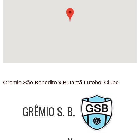
Gremio São Benedito x Butantã Futebol Clube
GRÊMIO S. B.