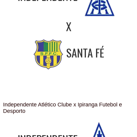
X
SANTA FÉ
Independente Atlético Clube x Ipiranga Futebol e
Desporto