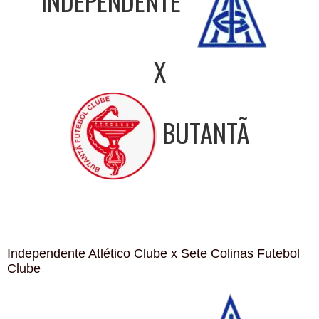
INDEPENDENTE
X
BUTANTÃ
Independente Atlético Clube x Sete Colinas Futebol
Clube