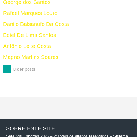
George dos Santos
Rafael Marques Louro
Danilo Balsanufo Da Costa
Ediel De Lima Santos
Antônio Leite Costa
Magno Martins Soares
POSTS
←
Older posts
NAVIGATION
SOBRE ESTE SITE
Sete nos Esportes 2025 – @Todos os direitos reservados – Sistema