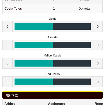
Costa Teles
1
Derrota
Goals
0
0
Assists
0
0
Yellow Cards
0
0
Red Cards
0
0
ARBITROS
Arbitro
Assistente
Repre