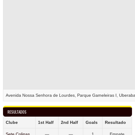
Avenida Nossa Senhora de Lourdes, Parque Gameleiras I, Uberaba,
RESULTADOS
Clube
1st Half
2nd Half
Goals
Resultado
Sete Colinas
—
—
1
Empate