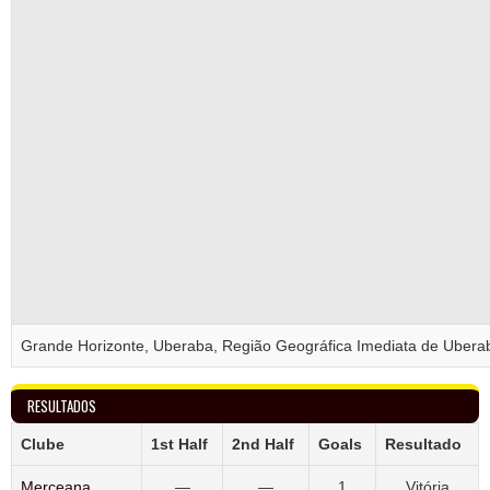
Grande Horizonte, Uberaba, Região Geográfica Imediata de Uberab
RESULTADOS
Clube
1st Half
2nd Half
Goals
Resultado
Merceana
—
—
1
Vitória