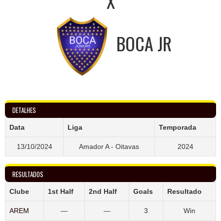
X
BOCA JR
DETALHES
Data
Liga
Temporada
13/10/2024
Amador A - Oitavas
2024
RESULTADOS
Clube
1st Half
2nd Half
Goals
Resultado
AREM
—
—
3
Win