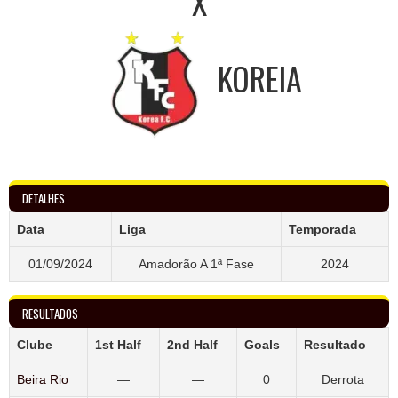
X
KOREIA
DETALHES
Data
Liga
Temporada
01/09/2024
Amadorão A 1ª Fase
2024
RESULTADOS
Clube
1st Half
2nd Half
Goals
Resultado
Beira Rio
—
—
0
Derrota